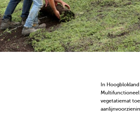
In Hoogblokland
Multifunctionee
vegetatiemat toe
aanlijnvoorzieni