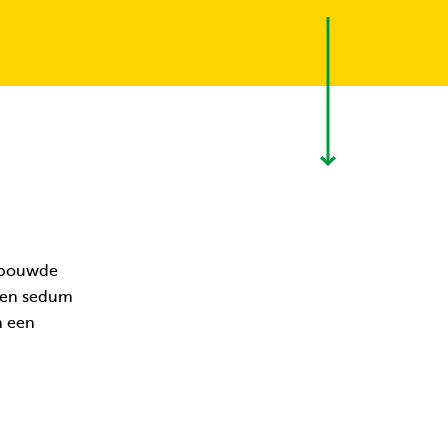
gebouwde
 een sedum
n een