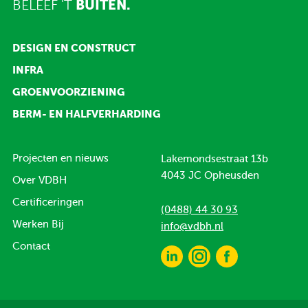
BELEEF 'T
BUITEN.
DESIGN EN CONSTRUCT
INFRA
GROENVOORZIENING
BERM- EN HALFVERHARDING
Projecten en nieuws
Lakemondsestraat 13b
4043 JC Opheusden
Over VDBH
Certificeringen
(0488) 44 30 93
Werken Bij
info@vdbh.nl
Contact